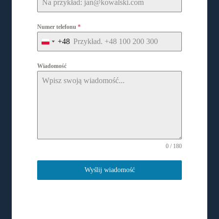
Numer telefonu
*
+48
P
o
l
Wiadomość
a
n
d
+
4
8
0 / 180
Wyślij wiadomość