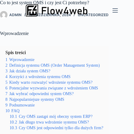
Przejdź
Co to jest system OMS i czy jest Ci potrzebny?
do
treści
ADMIN
13 PAŹDZIERNIKA, 2024
UNCATEGORIZED
Wprowadzenie
Spis treści
1
Wprowadzenie
2
Definicja systemu OMS (Order Management System)
3
Jak działa system OMS?
4
Korzyści z wdrożenia systemu OMS
5
Kiedy warto rozważyć wdrożenie systemu OMS?
6
Potencjalne wyzwania związane z wdrożeniem OMS
7
Jak wybrać odpowiedni system OMS?
8
Najpopularniejsze systemy OMS
9
Podsumowanie
10
FAQ
10.1
Czy OMS zastąpi mój obecny system ERP?
10.2
Jak długo trwa wdrożenie systemu OMS?
10.3
Czy OMS jest odpowiedni tylko dla dużych firm?